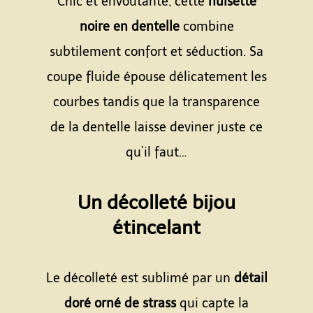
Chic et envoûtante, cette
nuisette
noire en dentelle
combine
subtilement confort et séduction. Sa
coupe fluide épouse délicatement les
courbes tandis que la transparence
de la dentelle laisse deviner juste ce
qu’il faut…
Espace
Un décolleté bijou
étincelant
Espace
Le décolleté est sublimé par un
détail
doré orné de strass
qui capte la