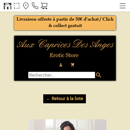
Livraison offerte à partir de 50€ d'achat / Click
& collect gratuit
person
local_grocery_store
search
← Retour à la liste