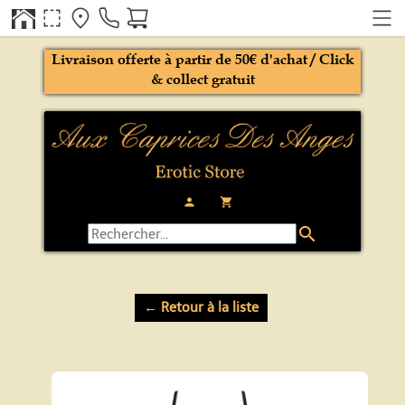
Livraison offerte à partir de 50€ d'achat / Click
& collect gratuit
person
local_grocery_store
search
← Retour à la liste