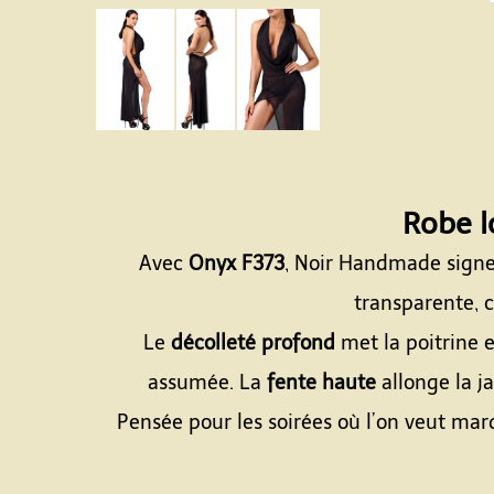
Robe 
Avec
Onyx F373
, Noir Handmade signe
transparente, c
Le
décolleté profond
met la poitrine e
assumée. La
fente haute
allonge la j
Pensée pour les soirées où l’on veut marq