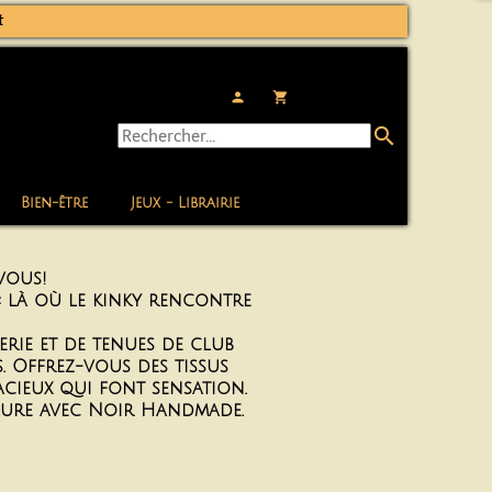
t
person
local_grocery_store
search
Bien-être
Jeux - Librairie
 vous!
: là où le kinky rencontre
rie et de tenues de club
 Offrez-vous des tissus
acieux qui font sensation.
llure avec Noir Handmade.