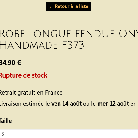
← Retour à la liste
Robe longue fendue Ony
Handmade F373
84.90 €
Rupture de stock
Retrait gratuit en France
Livraison estimée le
ven 14 août
ou le
mer 12 août
en 
Taille :