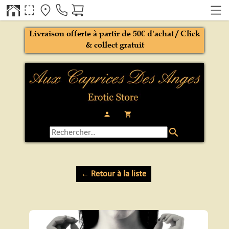
Livraison offerte à partir de 50€ d'achat / Click
& collect gratuit
person
local_grocery_store
search
← Retour à la liste