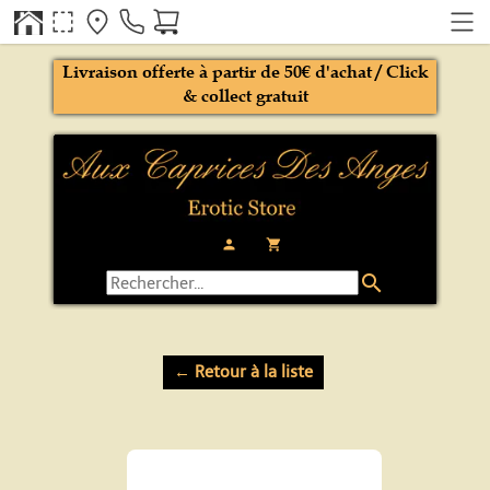
Livraison offerte à partir de 50€ d'achat / Click
& collect gratuit
person
local_grocery_store
search
← Retour à la liste