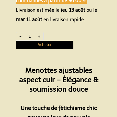
commandes à partir de
50.00 €
Livraison estimée le
jeu 13 août
ou le
mar 11 août
en livraison rapide.
-
+
Acheter
Menottes ajustables
aspect cuir – Élégance &
soumission douce
Espace
Une touche de fétichisme chic