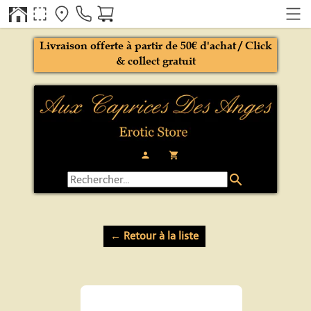
Livraison offerte à partir de 50€ d'achat / Click
& collect gratuit
person
local_grocery_store
search
← Retour à la liste