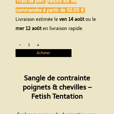
Frais de port gratuits sur les
commandes à partir de
50.00 €
Livraison estimée le
ven 14 août
ou le
mer 12 août
en livraison rapide.
-
+
Acheter
Sangle de contrainte
poignets & chevilles –
Fetish Tentation
Espace