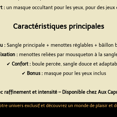
t :
un masque occultant pour les yeux, pour des jeux 
Espace
Caractéristiques principales
Espace
u :
Sangle principale + menottes réglables + bâillon 
ixation :
menottes reliées par mousqueton à la sangle
✔
Confort :
boule percée, sangle douce et adaptab
✔
Bonus :
masque pour les yeux inclus
Espace
 raffinement et intensité – Disponible chez Aux Capr
tre univers exclusif et découvrez un monde de plaisir et d