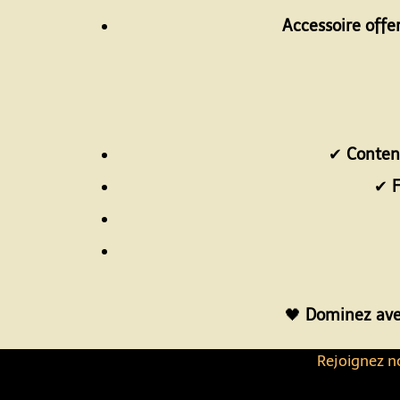
Accessoire offer
✔
Conten
✔
F
🖤
Dominez avec
Rejoignez no