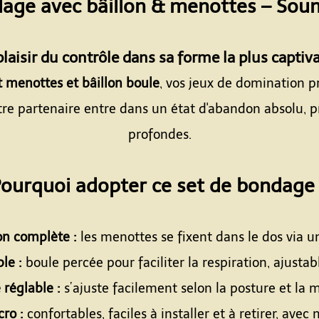
age avec bâillon & menottes – Sou
Espace
plaisir du contrôle dans sa forme la plus captiv
 menottes et bâillon boule
, vos jeux de domination p
otre partenaire entre dans un état d'abandon absolu, pr
profondes.
Espace
ourquoi adopter ce set de bondage
Espace
on complète :
les menottes se fixent dans le dos via u
le :
boule percée pour faciliter la respiration, ajusta
 réglable :
s’ajuste facilement selon la posture et la 
ro :
confortables, faciles à installer et à retirer, ave