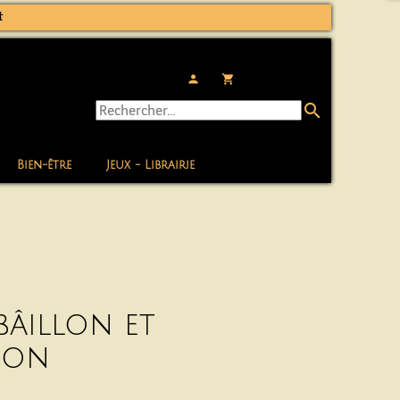
t
person
local_grocery_store
search
Bien-être
Jeux - Librairie
bâillon et
ion