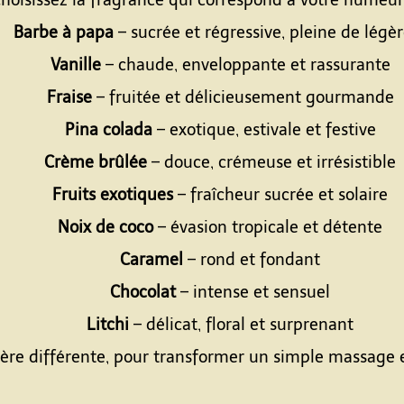
hoisissez la fragrance qui correspond à votre humeur
Barbe à papa
– sucrée et régressive, pleine de légè
Vanille
– chaude, enveloppante et rassurante
Fraise
– fruitée et délicieusement gourmande
Pina colada
– exotique, estivale et festive
Crème brûlée
– douce, crémeuse et irrésistible
Fruits exotiques
– fraîcheur sucrée et solaire
Noix de coco
– évasion tropicale et détente
Caramel
– rond et fondant
Chocolat
– intense et sensuel
Litchi
– délicat, floral et surprenant
e différente, pour transformer un simple massage en
Espace