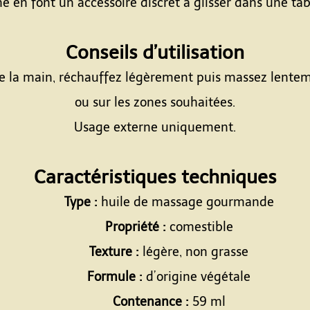
né en font un accessoire discret à glisser dans une ta
Espace
Conseils d’utilisation
 la main, réchauffez légèrement puis massez lenteme
ou sur les zones souhaitées.
Usage externe uniquement.
Espace
Caractéristiques techniques
Type :
huile de massage gourmande
Propriété :
comestible
Texture :
légère, non grasse
Formule :
d’origine végétale
Contenance :
59 ml