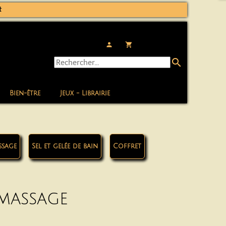
t
person
local_grocery_store
search
Bien-être
Jeux - Librairie
ssage
Sel et gelée de bain
Coffret
 massage