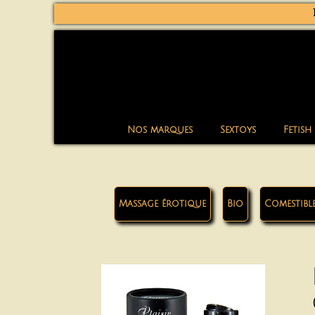
Nos marques
Sextoys
Fetish
Massage érotique
Bio
Comestibl