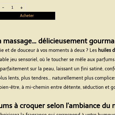
-
+
Acheter
 massage… délicieusement gourm
sie et de douceur à vos moments à deux ? Les
huiles 
ble jeu sensoriel, où le toucher se mêle aux parfums s
 parfaitement sur la peau, laissant un fini satiné, con
lus lents, plus tendres… naturellement plus complice
bien-être, à mi-chemin entre détente, séduction et 
Espace
ums à croquer selon l’ambiance d