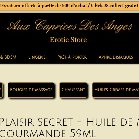
Livraison offerte à partir de 50€ d'achat / Click & collect gratui
 & BDSM
Lingerie
Prêt-à-porter
Aphrodisiaques
e
Bougies de massage
Chauffant
Huiles, Crèmes de ma
Plaisir Secret - Huile de
gourmande 59ml