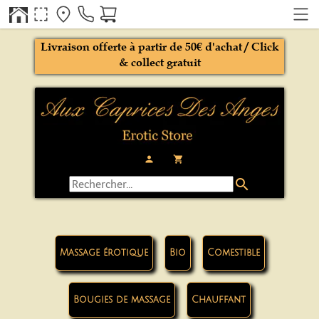
Livraison offerte à partir de 50€ d'achat / Click
& collect gratuit
person
local_grocery_store
search
Massage érotique
Bio
Comestible
Bougies de massage
Chauffant