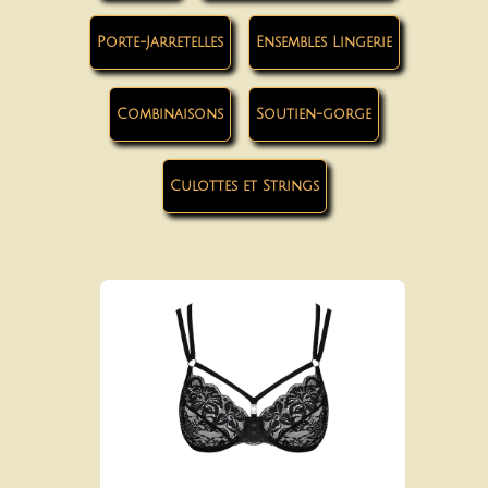
Porte-Jarretelles
Ensembles Lingerie
Combinaisons
Soutien-gorge
Culottes et Strings