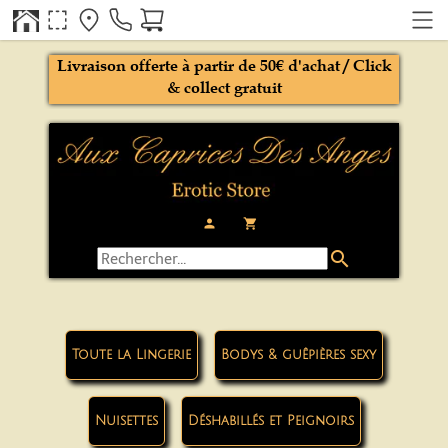
Livraison offerte à partir de 50€ d'achat / Click
& collect gratuit
person
local_grocery_store
search
Toute la Lingerie
Bodys & guêpières sexy
Nuisettes
Déshabillés et Peignoirs