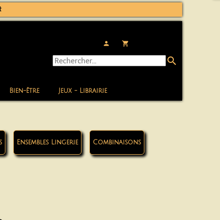
t
person
local_grocery_store
search
Bien-être
Jeux - Librairie
s
Ensembles Lingerie
Combinaisons