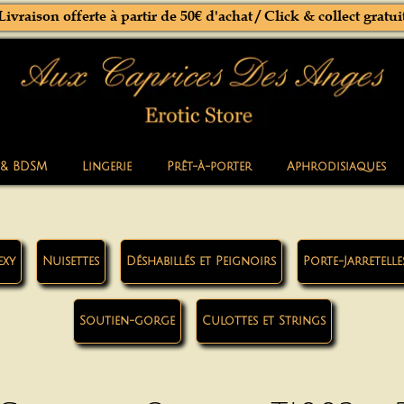
Livraison offerte à partir de 50€ d'achat / Click & collect gratui
 & BDSM
Lingerie
Prêt-à-porter
Aphrodisiaques
exy
Nuisettes
Déshabillés et Peignoirs
Porte-Jarretelle
Soutien-gorge
Culottes et Strings