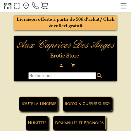
Livraison offerte à partir de 50€ d'achat / Click
& collect gratuit
person
local_grocery_store
search
Toute la Lingerie
Bodys & guêpières sexy
Nuisettes
Déshabillés et Peignoirs