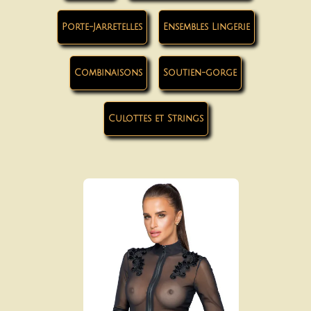
Porte-Jarretelles
Ensembles Lingerie
Combinaisons
Soutien-gorge
Culottes et Strings