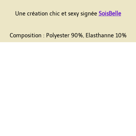
Une création chic et sexy signée
SoisBelle
Composition : Polyester 90%, Elasthanne 10%
tre univers exclusif et découvrez un monde de plaisir et d
Besoin de co
Plongez dans notre univers
📞 09
ue
Nos marques
Mardi -
📍 Aux Caprice
C.G.V.