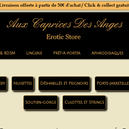
Livraison offerte à partir de 50€ d'achat / Click & collect gratui
 & BDSM
Lingerie
Prêt-à-porter
Aphrodisiaques
exy
Nuisettes
Déshabillés et Peignoirs
Porte-Jarretelle
Soutien-gorge
Culottes et Strings