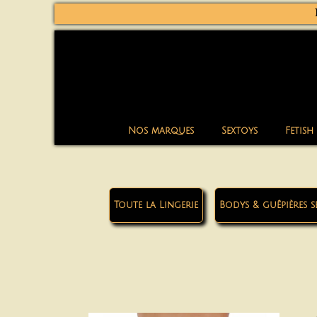
Nos marques
Sextoys
Fetish
Toute la Lingerie
Bodys & guêpières s