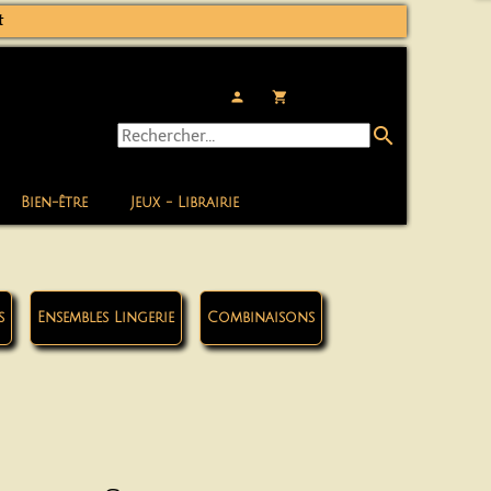
t
person
local_grocery_store
search
Bien-être
Jeux - Librairie
s
Ensembles Lingerie
Combinaisons