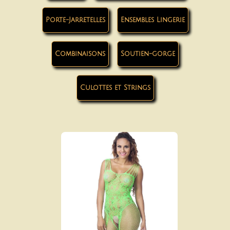
Porte-Jarretelles
Ensembles Lingerie
Combinaisons
Soutien-gorge
Culottes et Strings