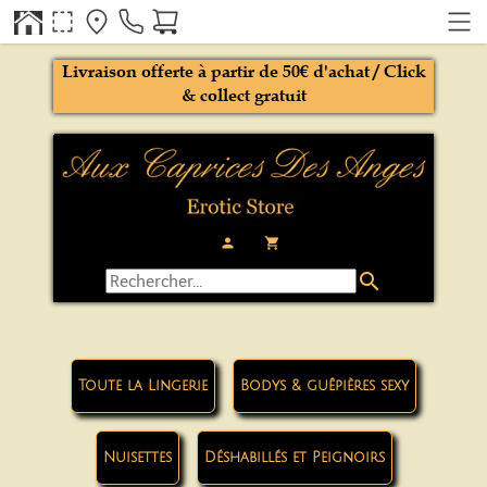
Livraison offerte à partir de 50€ d'achat / Click
& collect gratuit
person
local_grocery_store
search
Toute la Lingerie
Bodys & guêpières sexy
Nuisettes
Déshabillés et Peignoirs