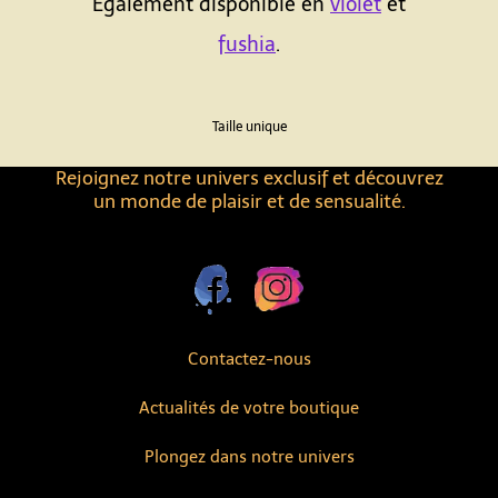
Également disponible en
violet
et
fushia
.
Taille unique
Rejoignez notre univers exclusif et découvrez
un monde de plaisir et de sensualité.
Contactez-nous
Actualités de votre boutique
Plongez dans notre univers