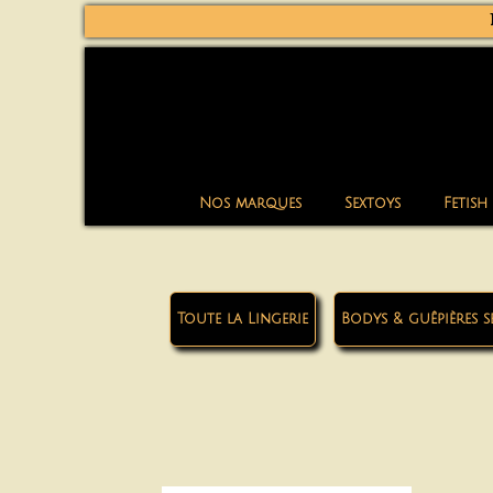
Nos marques
Sextoys
Fetish
Toute la Lingerie
Bodys & guêpières s