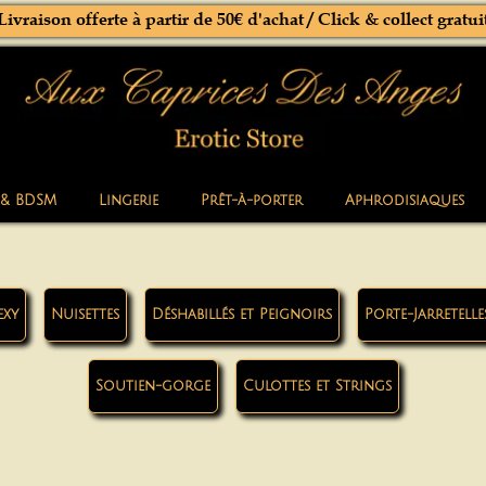
Livraison offerte à partir de 50€ d'achat / Click & collect gratui
 & BDSM
Lingerie
Prêt-à-porter
Aphrodisiaques
exy
Nuisettes
Déshabillés et Peignoirs
Porte-Jarretelle
Soutien-gorge
Culottes et Strings