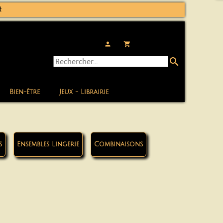
t
person
local_grocery_store
search
Bien-être
Jeux - Librairie
s
Ensembles Lingerie
Combinaisons