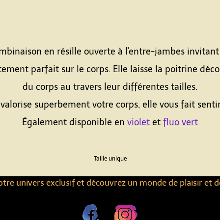
binaison en résille ouverte à l'entre-jambes invitant a
nt parfait sur le corps. Elle laisse la poitrine décou
du corps au travers leur différentes tailles.
alorise superbement votre corps, elle vous fait sentir s
Également disponible en
violet
et
fluo vert
Taille unique
tre univers exclusif et découvrez un monde de plaisir et d