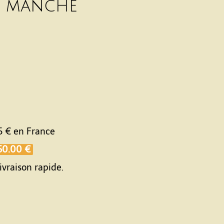
s manche
5 €
en France
50.00 €
ivraison rapide.