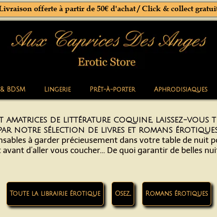
Livraison offerte à partir de 50€ d'achat / Click & collect gratui
 & BDSM
Lingerie
Prêt-à-porter
Aphrodisiaques
t amatrices de littérature coquine, laissez-vous 
par notre sélection de livres et romans érotiques
nsables à garder précieusement dans votre table de nuit p
t avant d’aller vous coucher… De quoi garantir de belles nuit
Toute la librairie érotique
Osez...
Romans érotiques