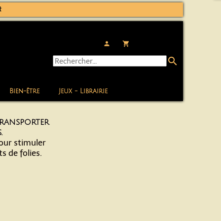
t
person
local_grocery_store
search
Bien-être
Jeux - Librairie
transporter
.
our stimuler
s de folies.