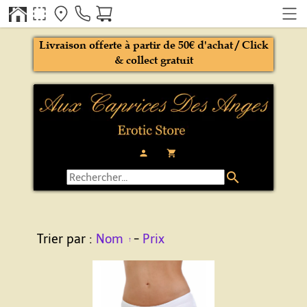
Livraison offerte à partir de 50€ d'achat / Click
& collect gratuit
person
local_grocery_store
search
Trier par :
Nom
-
Prix