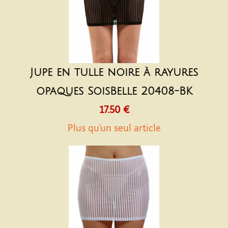
Jupe en tulle noire à rayures
opaques SoisBelle 20408-BK
17.50 €
Plus qu'un seul article