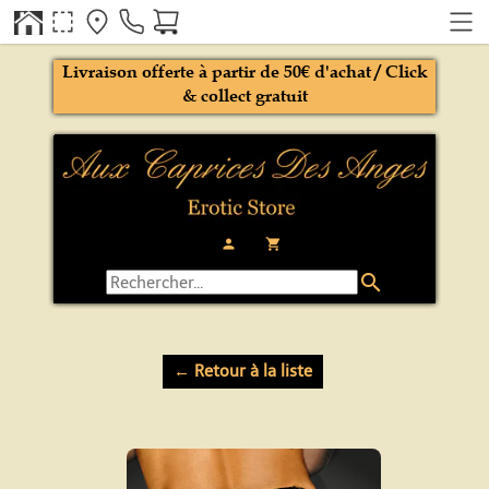
Livraison offerte à partir de 50€ d'achat / Click
& collect gratuit
person
local_grocery_store
search
← Retour à la liste