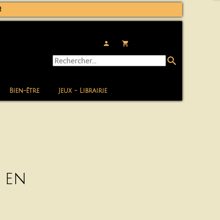
t
person
local_grocery_store
search
Bien-être
Jeux - Librairie
 en