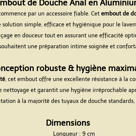
mbout de Douche Anal en Alumini
 commence par un accessoire fiable. Cet
embout de do
e solution simple, efficace et hygiénique pour le lave
age en douceur tout en assurant une efficacité opti
souhaitent une préparation intime soignée et confort
Espace
nception robuste & hygiène maxim
té
, cet embout offre une excellente résistance à la co
 le nettoyage et garantit une hygiène irréprochable ap
tion à la majorité des tuyaux de douche standards, p
Espace
Dimensions
Longueur : 9 cm