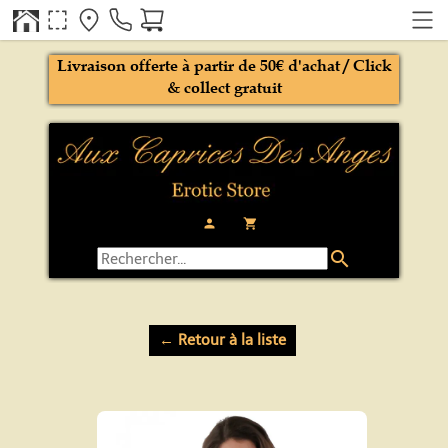
Livraison offerte à partir de 50€ d'achat / Click
& collect gratuit
person
local_grocery_store
search
← Retour à la liste