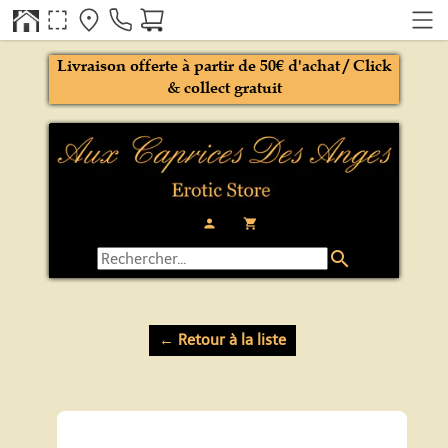
Livraison offerte à partir de 50€ d'achat / Click
& collect gratuit
person
local_grocery_store
search
← Retour à la liste