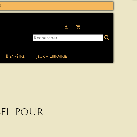
t
person
local_grocery_store
search
Bien-être
Jeux - Librairie
sel pour