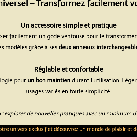
niversel – Transformez facilement 
Espace
Un accessoire simple et pratique
xer facilement un gode ventouse pour le transformer e
es modèles grâce à ses
deux anneaux interchangeabl
Espace
Réglable et confortable
ologie pour
un bon maintien
durant l’utilisation. Léger,
usages variés en toute simplicité.
Espace
ur explorer de nouvelles pratiques avec un minimum
tre univers exclusif et découvrez un monde de plaisir et d