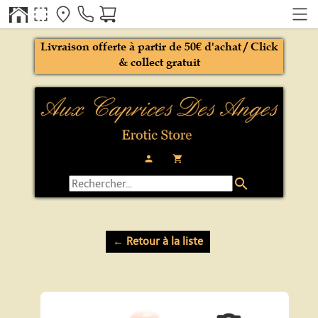
Livraison offerte à partir de 50€ d'achat / Click
& collect gratuit
person
local_grocery_store
search
← Retour à la liste