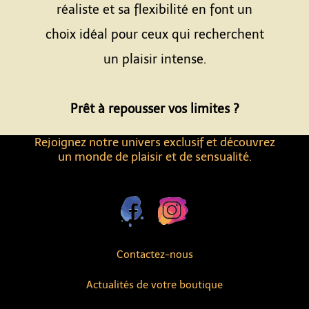
réaliste et sa flexibilité en font un
choix idéal pour ceux qui recherchent
un plaisir intense.
Espace
Prêt à repousser vos limites ?
Rejoignez notre univers exclusif et découvrez
un monde de plaisir et de sensualité.
Contactez-nous
Actualités de votre boutique