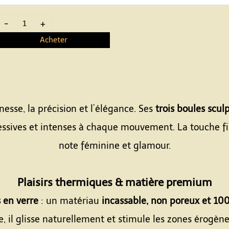
-
+
Acheter
Espace
inesse, la précision et l’élégance. Ses
trois boules scul
gressives et intenses à chaque mouvement. La touche f
note féminine et glamour.
Espace
Plaisirs thermiques & matière premium
 en verre
: un matériau
incassable, non poreux et 1
sse, il glisse naturellement et stimule les zones érogè