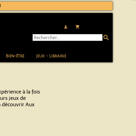
t
person
local_grocery_store
search
Bien-être
Jeux - Librairie
périence à la fois
eurs jeux de
 à découvrir Aux