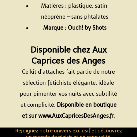
Matières : plastique, satin,
néoprène – sans phtalates
Marque : Ouch! by Shots
Espace
Disponible chez Aux
Caprices des Anges
Ce kit d’attaches fait partie de notre
sélection fétichiste élégante, idéale
pour pimenter vos nuits avec subtilité
et complicité.
Disponible en boutique
et sur www.AuxCapricesDesAnges.fr
.
Rejoignez notre univers exclusif et découvrez