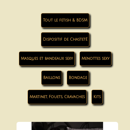
Tout le fetish & BDSM
Dispositif de Chasteté
Masques et bandeaux sexy
Menottes sexy
Baillons
Bondage
Martinet, Fouets, Cravaches
Kits