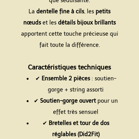
que séduisante.
La
dentelle fine à cils
, les
petits
nœuds
et les
détails bijoux brillants
apportent cette touche précieuse qui
fait toute la différence.
Espace
Caractéristiques techniques
✔
Ensemble 2 pièces
: soutien-
gorge + string assorti
✔
Soutien-gorge ouvert
pour un
effet très sensuel
✔
Bretelles et tour de dos
réglables (Did2Fit)