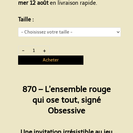
mer 12 août
en livraison rapide.
Taille :
-
+
Acheter
870 – L’ensemble rouge
qui ose tout, signé
Obsessive
Espace
Une invitation irrésistible au jeu