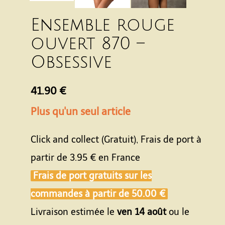
Ensemble rouge
ouvert 870 –
Obsessive
41.90 €
Plus qu'un seul article
Click and collect (Gratuit), Frais de port à
partir de
3.95 €
en France
Frais de port gratuits sur les
commandes à partir de
50.00 €
Livraison estimée le
ven 14 août
ou le