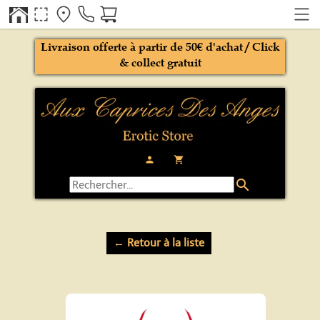
Livraison offerte à partir de 50€ d'achat / Click
& collect gratuit
person
local_grocery_store
search
← Retour à la liste