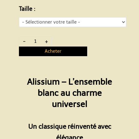
Taille :
-
+
Acheter
Alissium – L’ensemble
blanc au charme
universel
Espace
Un classique réinventé avec
élégance