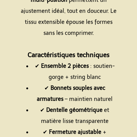
multi-position
permettent un
ajustement idéal, tout en douceur. Le
tissu extensible épouse les formes
sans les comprimer.
Espace
Caractéristiques techniques
✔
Ensemble 2 pièces
: soutien-
gorge + string blanc
✔
Bonnets souples avec
armatures
– maintien naturel
✔
Dentelle géométrique
et
matière lisse transparente
✔
Fermeture ajustable
+