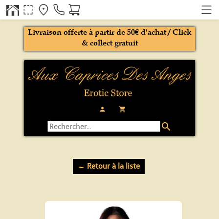
Livraison offerte à partir de 50€ d'achat / Click
& collect gratuit
person
local_grocery_store
search
← Retour à la liste