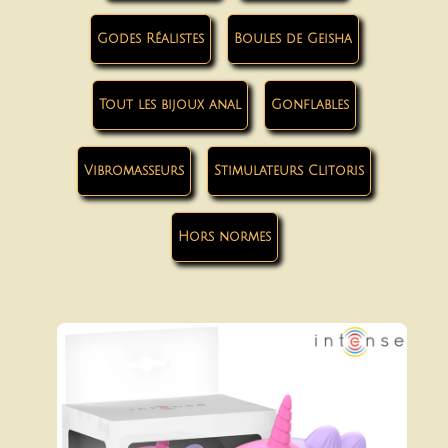
Godes Réalistes
Boules de Geisha
Tout les bijoux anal
Gonflables
Vibromasseurs
Stimulateurs Clitoris
Hors normes