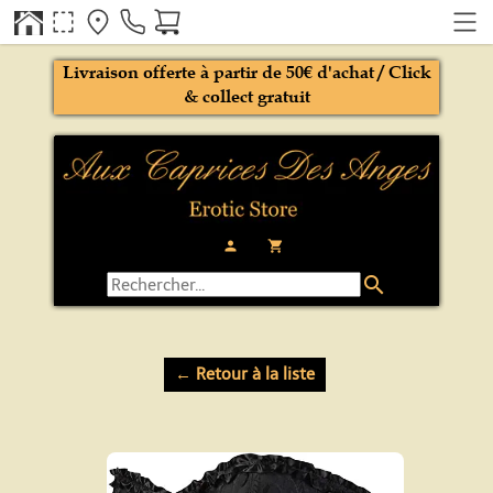
Livraison offerte à partir de 50€ d'achat / Click
& collect gratuit
person
local_grocery_store
search
← Retour à la liste