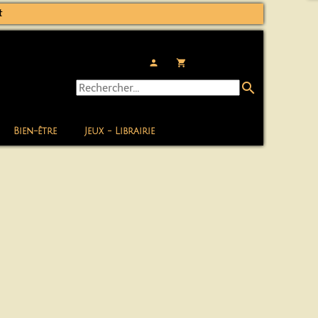
t
person
local_grocery_store
search
Bien-être
Jeux - Librairie