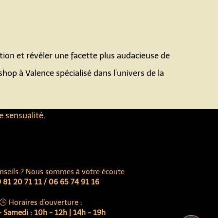
ction et révéler une facette plus audacieuse de
 shop à Valence spécialisé dans l’univers de la
e sensualité.
nseils ? Nous sommes à votre écoute
 81 20 71 11 / 06 65 74 91 16
🕒 Horaires d'ouverture :
 Samedi : 10h - 12h | 14h - 19h