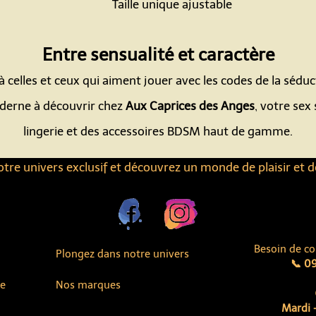
Taille unique ajustable
Espace
Entre sensualité et caractère
à celles et ceux qui aiment jouer avec les codes de la sédu
oderne à découvrir chez
Aux Caprices des Anges
, votre sex
lingerie et des accessoires BDSM haut de gamme.
tre univers exclusif et découvrez un monde de plaisir et d
Besoin de co
Plongez dans notre univers
📞 09
ue
Nos marques
Mardi -