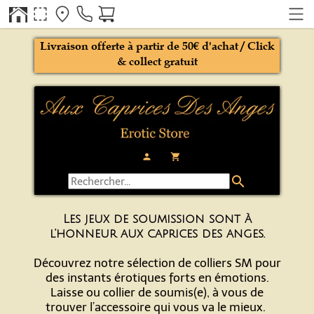
Livraison offerte à partir de 50€ d'achat / Click
& collect gratuit
person
local_grocery_store
search
Les jeux de soumission sont à
l’honneur aux caprices des anges.
Découvrez notre sélection de colliers SM pour
des instants érotiques forts en émotions.
Laisse ou collier de soumis(e), à vous de
trouver l’accessoire qui vous va le mieux.