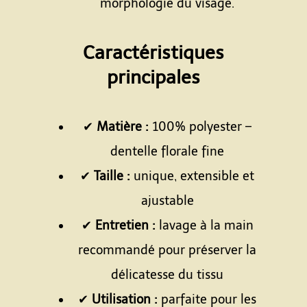
morphologie du visage.
Espace
Caractéristiques
principales
Espace
✔
Matière :
100% polyester –
dentelle florale fine
✔
Taille :
unique, extensible et
ajustable
✔
Entretien :
lavage à la main
recommandé pour préserver la
délicatesse du tissu
✔
Utilisation :
parfaite pour les