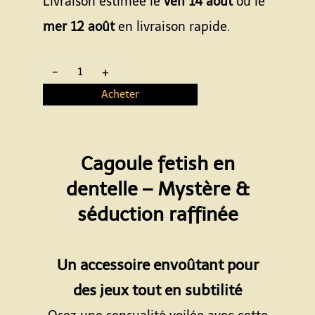
Livraison estimée le
ven 14 août
ou le
mer 12 août
en livraison rapide.
-
+
Acheter
Cagoule fetish en
dentelle – Mystère &
séduction raffinée
Espace
Un accessoire envoûtant pour
des jeux tout en subtilité