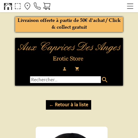
Livraison offerte à partir de 50€ d'achat / Click
& collect gratuit
person
local_grocery_store
search
← Retour à la liste