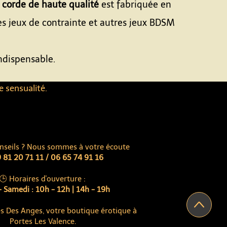
e
corde de haute qualité
est fabriquée en
les jeux de contrainte et autres jeux BDSM
indispensable.
e sensualité.
nseils ? Nous sommes à votre écoute
 81 20 71 11 / 06 65 74 91 16
🕒 Horaires d'ouverture :
 Samedi : 10h - 12h | 14h - 19h
s Des Anges, votre boutique érotique à
Portes Les Valence.