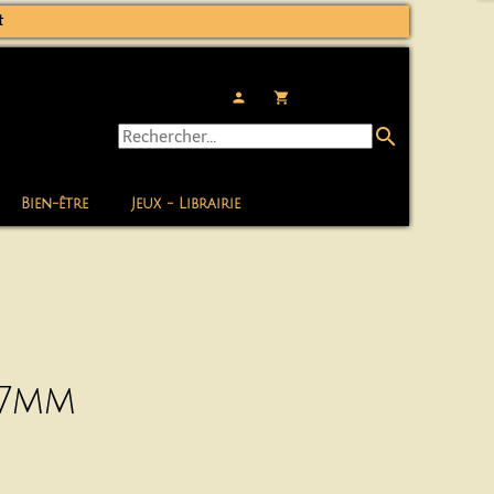
t
person
local_grocery_store
search
Bien-être
Jeux - Librairie
 7mm