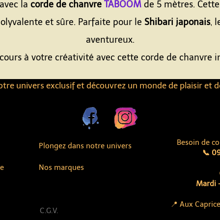
 avec la
corde de chanvre
TABOOM
de 5 mètres. Cett
polyvalente et sûre. Parfaite pour le
Shibari japonais
, 
aventureux.
 cours à votre créativité avec cette corde de chanvre 
tre univers exclusif et découvrez un monde de plaisir et d
Besoin de co
Plongez dans notre univers
📞 09
ue
Nos marques
Mardi -
📍 Aux Caprice
C.G.V.