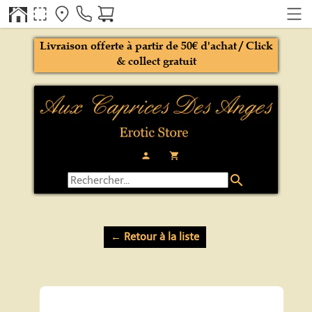
Livraison offerte à partir de 50€ d'achat / Click
& collect gratuit
person
local_grocery_store
search
← Retour à la liste