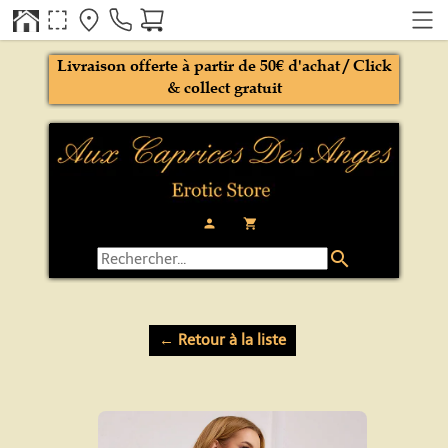
Livraison offerte à partir de 50€ d'achat / Click
& collect gratuit
person
local_grocery_store
search
← Retour à la liste