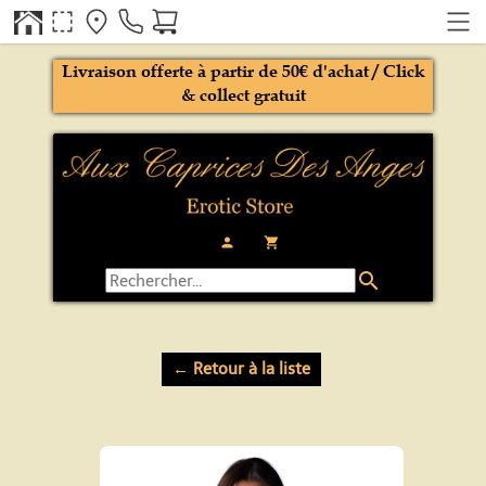
Livraison offerte à partir de 50€ d'achat / Click
& collect gratuit
person
local_grocery_store
search
← Retour à la liste