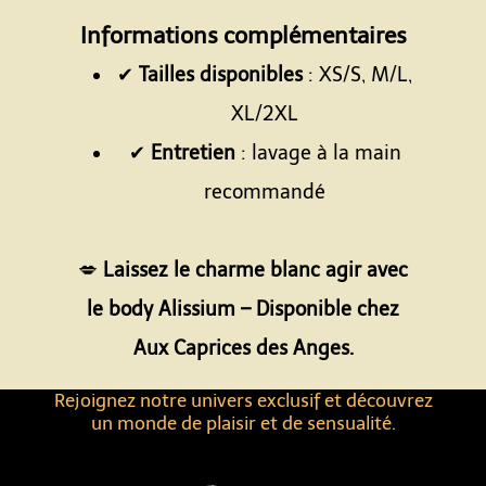
Informations complémentaires
✔
Tailles disponibles
: XS/S, M/L,
XL/2XL
✔
Entretien
: lavage à la main
recommandé
Espace
💋
Laissez le charme blanc agir avec
le body Alissium – Disponible chez
Aux Caprices des Anges.
Rejoignez notre univers exclusif et découvrez
un monde de plaisir et de sensualité.