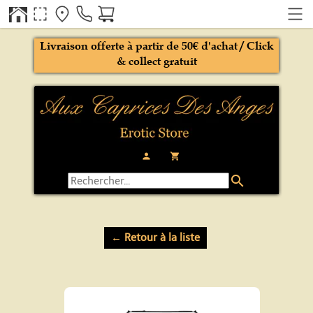
Livraison offerte à partir de 50€ d'achat / Click
& collect gratuit
person
local_grocery_store
search
← Retour à la liste