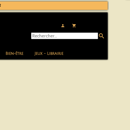
t
person
local_grocery_store
search
Bien-être
Jeux - Librairie