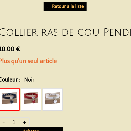
← Retour à la liste
Collier ras de cou Pend
10.00 €
Plus qu'un seul article
Couleur :
Noir
-
+