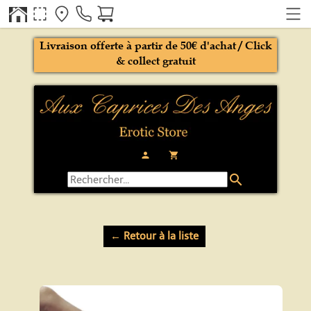
Livraison offerte à partir de 50€ d'achat / Click
& collect gratuit
person
local_grocery_store
search
← Retour à la liste