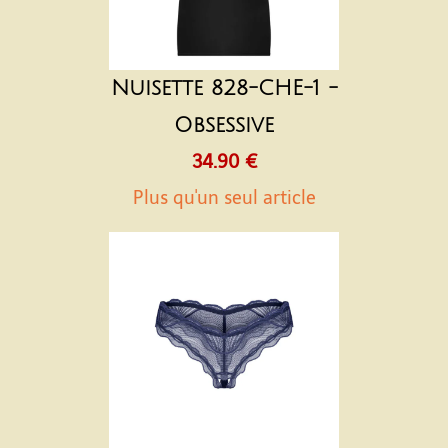
Nuisette 828-CHE-1 -
Obsessive
34.90 €
Plus qu'un seul article