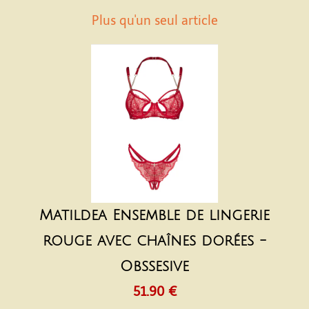
Plus qu'un seul article
Matildea Ensemble de lingerie
rouge avec chaînes dorées -
Obssesive
51.90 €