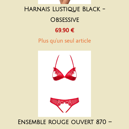
Harnais Lustique Black -
Obsessive
69.90 €
Plus qu'un seul article
Ensemble rouge ouvert 870 –