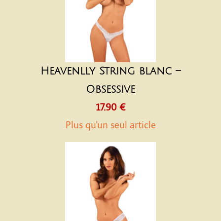
Heavenlly String blanc –
Obsessive
17.90 €
Plus qu'un seul article