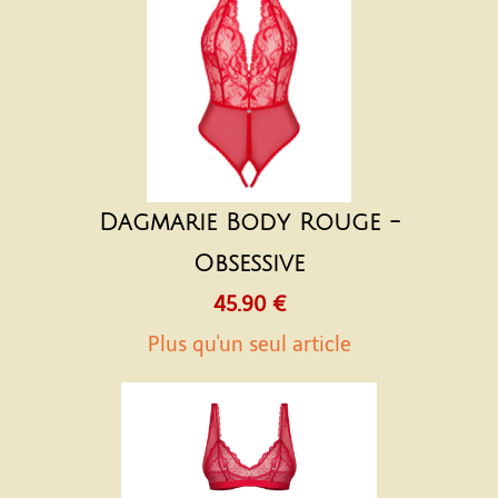
Dagmarie Body Rouge -
Obsessive
45.90 €
Plus qu'un seul article