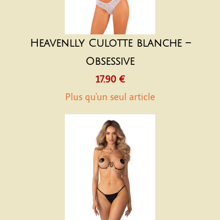
Heavenlly Culotte blanche –
Obsessive
17.90 €
Plus qu'un seul article