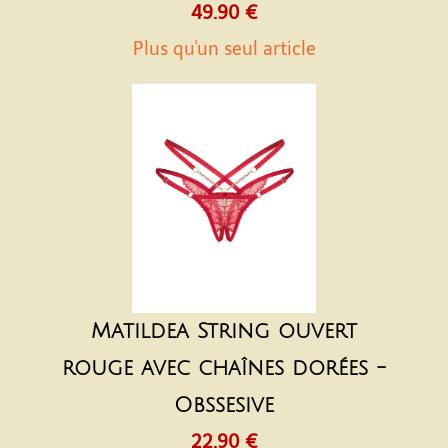
49.90 €
Plus qu'un seul article
Matildea String ouvert
rouge avec chaînes dorées -
Obssesive
22.90 €