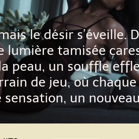
 mais le désir s’éveille.
e lumière tamisée cares
la peau, un souffle eff
errain de jeu, où chaqu
 sensation, un nouveau