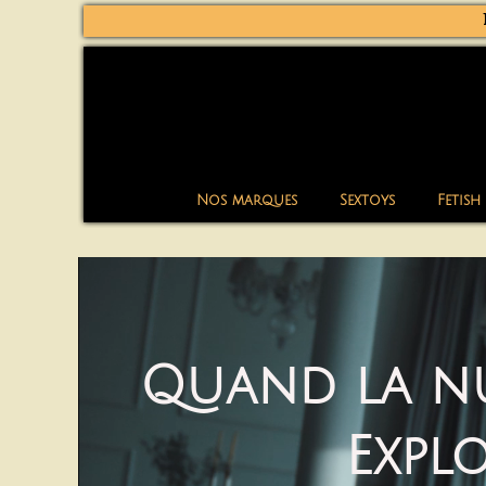
Nos marques
Sextoys
Fetish
Quand la nui
Expl