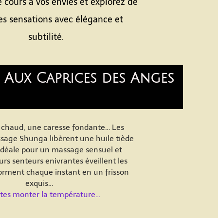
re cours à vos envies et explorez de
es sensations avec élégance et
subtilité.
z Aux Caprices des Anges
 chaud, une caresse fondante… Les
sage Shunga libèrent une huile tiède
 idéale pour un massage sensuel et
urs senteurs enivrantes éveillent les
forment chaque instant en un frisson
exquis…
ites monter la température…