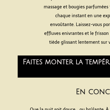
massage et bougies parfumées 
chaque instant en une ex
envoûtante. Laissez-vous por
effluves enivrantes et le frisso
tiède glissant lentement sur 
Faites monter la tempér
En concl
Que la nuit soit douce… ou brûlante. À v