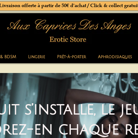
Livraison offerte à partir de 50€ d'achat / Click & collect gratui
 & BDSM
Lingerie
Prêt-à-porter
Aphrodisiaques
t s’installe, le 
orez-en chaque r