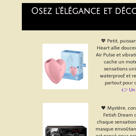
Osez l’élégance et déc
💖 Petit, puissan
Heart allie douce
Air Pulse et vibr
cache un moteu
sensations uni
waterproof et r
partout pour 
👉 Un 
🖤 Mystère, con
Fetish Dream o
chaque sensation 
masque envoûtant
est pensé pour exp