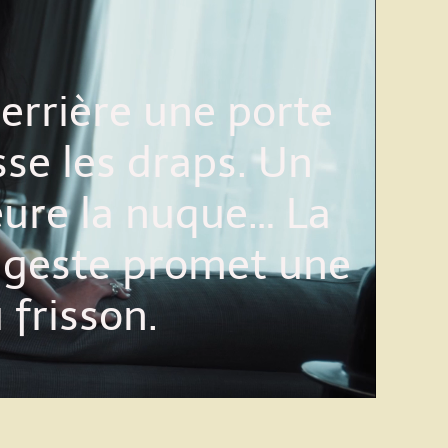
 Derrière une porte
se les draps. Un
leure la nuque… La
e geste promet une
 frisson.