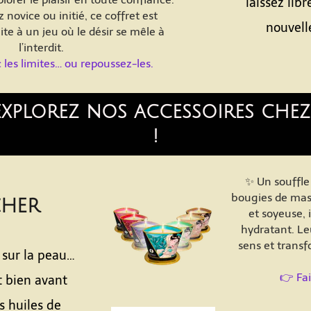
laissez lib
novice ou initié, ce coffret est
nouvell
aite à un jeu où le désir se mêle à
l’interdit.
 les limites… ou repoussez-les.
t explorez nos accessoires che
!
✨ Un souffle
bougies de mas
cher
et soyeuse,
hydratant. Le
sens et trans
 sur la peau…
👉 Fa
 bien avant
s huiles de