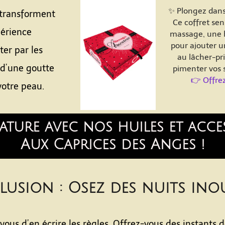
✨ Plongez dans 
transforment
Ce coffret sen
périence
massage, une h
pour ajouter u
ter par les
au lâcher-pri
n d’une goutte
pimenter vos s
👉 Offre
votre peau.
ature avec nos huiles et acc
Aux Caprices des Anges !
usion : Osez des nuits inou
ous d’en écrire les règles. Offrez-vous des instants d