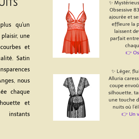
uits
✨ Mystérieuse
Obsessive 83
ajourée et se
effleure la 
plus qu'un
laissent de
plaisir, une
parfait entr
chaqu
courbes et
👉 Ose
lité. Satin
nsparences
✨ Léger, flu
Alluria cares
Anges, nous
coupe envoût
née chaque
silhouette, ta
une touche d
lhouette et
nuits où l’
 instants
👉 Un v