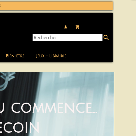
t
person
local_grocery_store
search
Bien-être
Jeux - Librairie
jeu commence…
ecoin