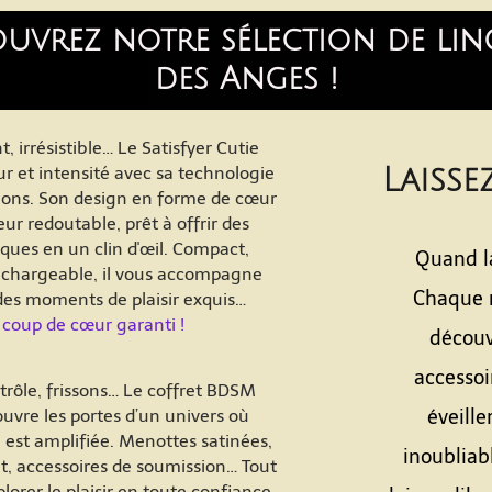
ouvrez notre sélection de lin
des Anges !
t, irrésistible… Le Satisfyer Cutie
ur et intensité avec sa technologie
Laisse
ations. Son design en forme de cœur
r redoutable, prêt à offrir des
ques en un clin d'œil. Compact,
Quand la
echargeable, il vous accompagne
Chaque 
des moments de plaisir exquis…
coup de cœur garanti !
découv
accessoi
trôle, frissons… Le coffret BDSM
uvre les portes d’un univers où
éveille
est amplifiée. Menottes satinées,
inoubliab
, accessoires de soumission… Tout
lorer le plaisir en toute confiance.