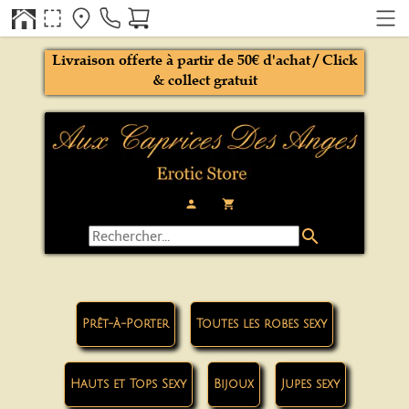
Livraison offerte à partir de 50€ d'achat / Click
& collect gratuit
person
local_grocery_store
search
Prêt-à-Porter
Toutes les robes sexy
Hauts et Tops Sexy
Bijoux
Jupes sexy