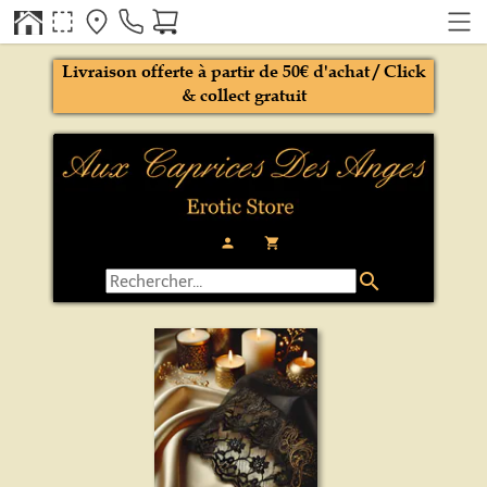
Livraison offerte à partir de 50€ d'achat / Click
& collect gratuit
person
local_grocery_store
search