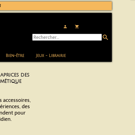
t
person
local_grocery_store
search
Bien-être
Jeux - Librairie
aprices des
smétique
es accessoires,
périences, des
endent pour
idien.