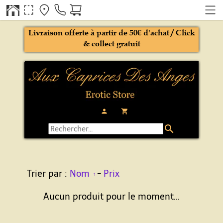
Livraison offerte à partir de 50€ d'achat / Click
& collect gratuit
person
local_grocery_store
search
Trier par :
Nom
-
Prix
Aucun produit pour le moment...