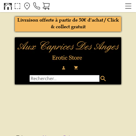
Livraison offerte à partir de 50€ d'achat / Click
& collect gratuit
person
local_grocery_store
search