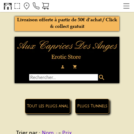
Livraison offerte à partir de 50€ d'achat / Click
& collect gratuit
person
local_grocery_store
search
Tout les plugs anal
Plugs Tunnels
Trier par :
Nom
-
Prix