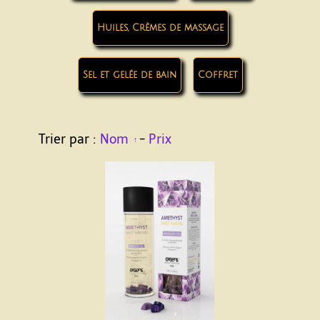
Huiles, Crèmes de massage
Sel et gelée de bain
Coffret
Trier par :
Nom
-
Prix