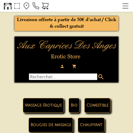
Livraison offerte à partir de 50€ d'achat / Click
& collect gratuit
person
local_grocery_store
search
Massage érotique
Bio
Comestible
Bougies de massage
Chauffant