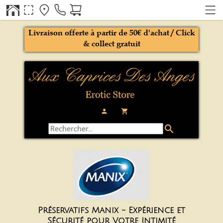
Livraison offerte à partir de 50€ d'achat / Click
& collect gratuit
person
local_grocery_store
search
Préservatifs Manix - Expérience et
Sécurité pour Votre Intimité