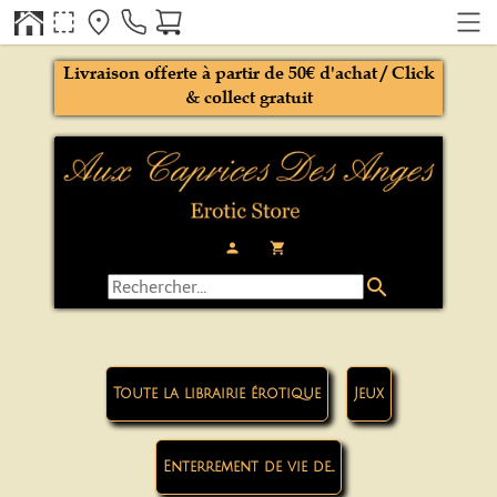
Livraison offerte à partir de 50€ d'achat / Click
& collect gratuit
person
local_grocery_store
search
Toute la librairie érotique
Jeux
Enterrement de vie de...