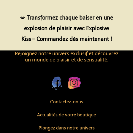
Espace
💋
Transformez chaque baiser en une
explosion de plaisir avec Explosive
Kiss – Commandez dès maintenant !
Rejoignez notre univers exclusif et découvrez
un monde de plaisir et de sensualité.
Contactez-nous
Actualités de votre boutique
Plongez dans notre univers